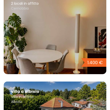
2 locali in affitto
Cernobbio
1.400 €
villa a albiolo
Villa in affitto
Albiolo