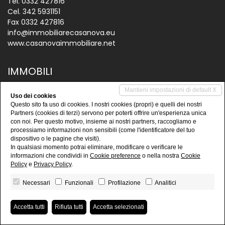
Tel.
0332 427816
Cel.
342 5931151
Fax 0332 427816
info@immobiliarecasanova.eu
www.casanovaimmobiliare.net
IMMOBILI
Vendite
Mantieni impostazioni di default X
Uso dei cookies
Questo sito fa uso di cookies. I nostri cookies (propri) e quelli dei nostri
Affitti
Partners (cookies di terzi) servono per poterti offrire un'esperienza unica
Immobili commerciali
con noi. Per questo motivo, insieme ai nostri partners, raccogliamo e
processiamo informazioni non sensibili (come l'identificatore del tuo
Capannoni
dispositivo o le pagine che visiti).
In qualsiasi momento potrai eliminare, modificare o verificare le
informazioni che condividi in
Cookie preference
o nella nostra
Cookie
Policy
e
Privacy Policy
.
Necessari
Funzionali
Profilazione
Analitici
Casanova Immobiliare
• P.IVA 02953250137
Accetta tutti
Rifiuta tutti
Accetta selezionati
Privacy Policy
•
Revoca consensi
• Powered by
miogest.com