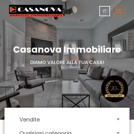
IT
Toggle
navigat
Casanova Immobiliare
DIAMO VALORE ALLA TUA CASA!