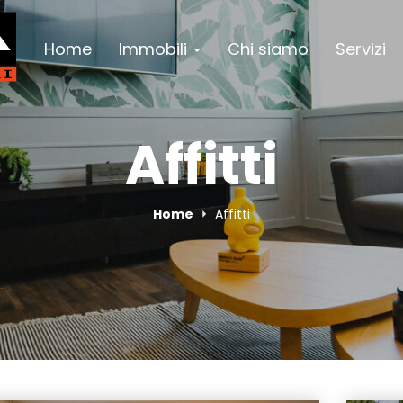
Home
Immobili
Chi siamo
Servizi
Affitti
Home
Affitti