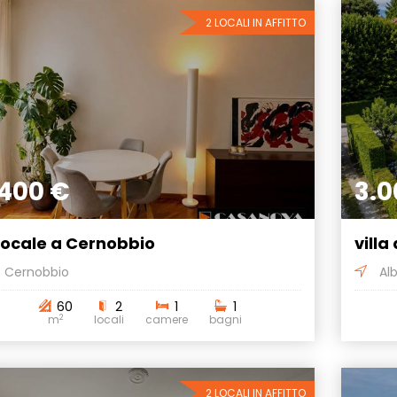
2 LOCALI IN AFFITTO
.400 €
3.0
locale a Cernobbio
villa
Cernobbio
Alb
60
2
1
1
2
m
locali
camere
bagni
2 LOCALI IN AFFITTO