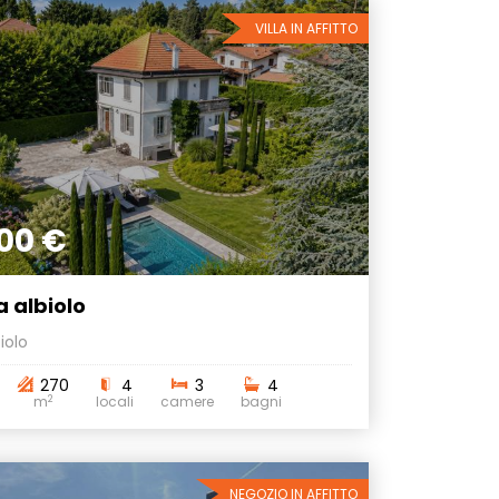
VILLA IN AFFITTO
00 €
 a albiolo
iolo
270
4
3
4
2
m
locali
camere
bagni
NEGOZIO IN AFFITTO