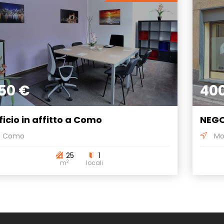
50 €
40
ficio in affitto a Como
NEGO
Como
Mo
25
1
2
m
locali