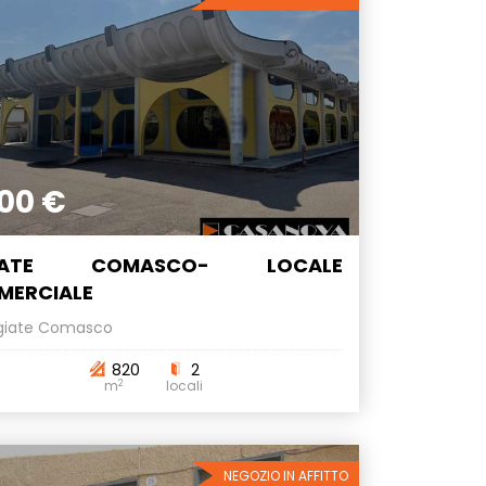
00 €
IATE COMASCO- LOCALE
MERCIALE
giate Comasco
820
2
2
m
locali
NEGOZIO IN AFFITTO