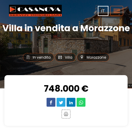
IT
Toggle
navigat
Villa in vendita a Morazzone
In vendita
Villa
Morazzone
748.000 €