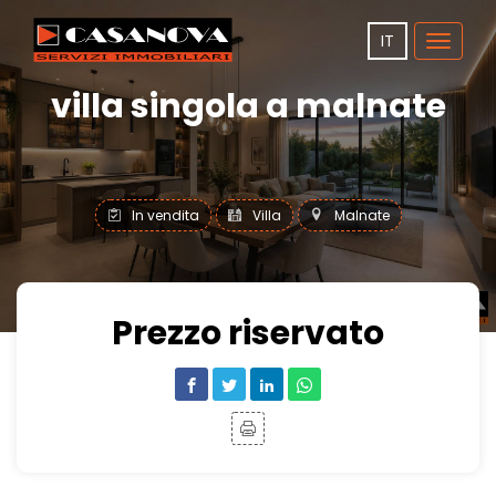
IT
Toggle
navigat
villa singola a malnate
In vendita
Villa
Malnate
Prezzo riservato